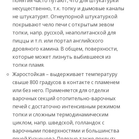
понятия часто путают, что для штукатурки
несущественно, т.к. топку и дымовые каналы
не штукатурят. Огнеупорной штукатуркой
покрывают чело печи с открытым зевом
топки, напр. русской, неаполитанской для
пиццы и т.п. или портал английского
дровяного камина. В общем, поверхности,
которые может лизнуть выбившееся из
топки пламя.
Жаростойкая – выдерживает температуру
свыше 800 градусов в контакте с пламенем
или без него. Применяется для отделки
варочных секций отопительно-варочных
печей с достаточно интенсивным режимом
топки и сложным термодинамическим
циклом, напр. шведской, голландок с
варочными поверхностями и большинства
печей Кузнецова. Полезно также покрыть