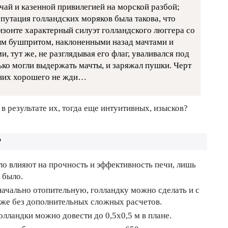
учай и казенной привилегией на морской разбой;
епутация голландских моряков была такова, что
изонте характерный силуэт голландского люггера со
м бушпритом, наклоненными назад мачтами и
 тут же, не разглядывая его флаг, уваливался под
лько могли выдержать мачты, и заряжал пушки. Черт
т них хорошего не жди…
в результате их, тогда еще интуитивных, изысков?
?
ло влияют на прочность и эффективность печи, лишь
 было.
ачально отопительную, голландку можно сделать и с
ак же без дополнительных сложных расчетов.
лландки можно довести до 0,5х0,5 м в плане.