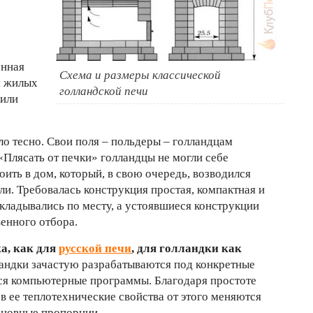
онная
Схема и размеры классической
я жилых
голландской печи
 или
ло тесно. Свои поля – польдеры – голландцам
«Плясать от печки» голландцы не могли себе
оить в дом, который, в свою очередь, возводился
и. Требовалась конструкция простая, компактная и
кладывались по месту, а устоявшиеся конструкции
венного отбора.
а, как для
русской печи
, для голландки как
ландки зачастую разрабатываются под конкретные
тся компьютерные программы. Благодаря простоте
 ее теплотехнические свойства от этого меняются
сновные пропорции.