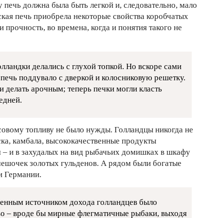
у печь должна была быть легкой и, следовательно, мало
ская печь приобрела некоторые свойства коробчатых
и прочность, во времена, когда и понятия такого не
лландки делались с глухой топкой. Но вскоре сами
печь поддувало с дверкой и колосниковую решетку.
ли делать арочным; теперь печки могли класть
едней.
совому топливу не было нужды. Голландцы никогда не
ска, камбала, высококачественные продукты
 – и в захудалых на вид рыбачьих домишках в шкафу
мешочек золотых гульденов. А рядом были богатые
и Германии.
енным источником дохода голландцев было
во – вроде бы мирные флегматичные рыбаки, выходя