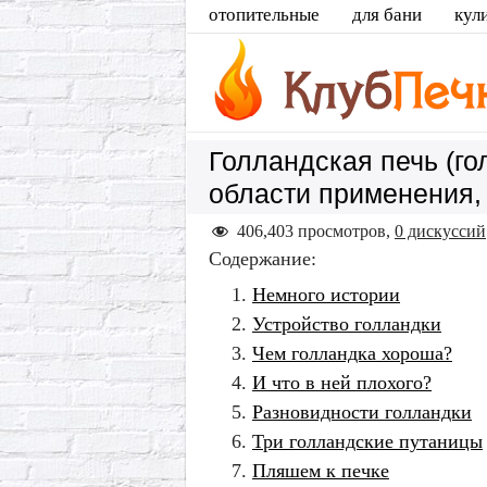
отопительные
для бани
кул
Голландская печь (го
области применения, 
406,403 просмотров,
0 дискуссий
Содержание:
Немного истории
Устройство голландки
Чем голландка хороша?
И что в ней плохого?
Разновидности голландки
Три голландские путаницы
Пляшем к печке