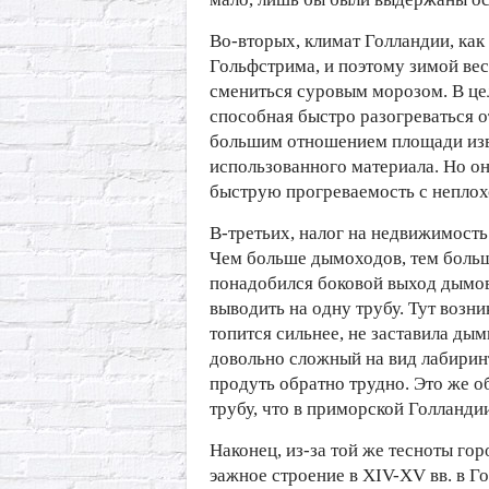
Во-вторых, климат Голландии, как
Гольфстрима, и поэтому зимой ве
смениться суровым морозом. В це
способная быстро разогреваться о
большим отношением площади изв
использованного материала. Но он 
быструю прогреваемость с неплох
В-третьих, налог на недвижимость
Чем больше дымоходов, тем больш
понадобился боковой выход дымовы
выводить на одну трубу. Тут возни
топится сильнее, не заставила ды
довольно сложный на вид лабиринт
продуть обратно трудно. Это же о
трубу, что в приморской Голландии
Наконец, из-за той же тесноты гор
эажное строение в XIV-XV вв. в Г