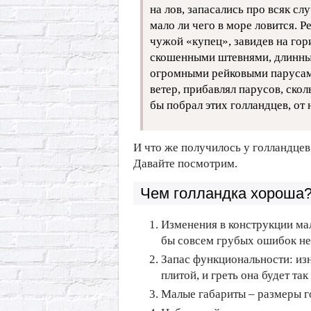
на лов, запасались про всяк сл
мало ли чего в море ловится. Р
чужой «купец», завидев на гор
скошенными штевнями, длинны
огромными рейковыми парусами,
ветер, прибавлял парусов, ско
бы побрал этих голландцев, о
И что же получилось у голландцев 
Давайте посмотрим.
Чем голландка хороша
Изменения в конструкции ма
бы совсем грубых ошибок не
Запас функциональности: изн
плитой, и греть она будет т
Малые габариты – размеры го