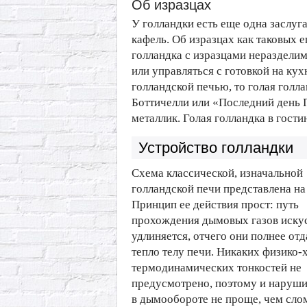
Об изразцах
У голландки есть еще одна заслуг
кафель. Об изразцах как таковых е
голландка с изразцами неразделим
или управляться с готовкой на кух
голландской печью, то голая голл
Боттичелли или «Последний день
металлик. Голая голландка в гости
Устройство голландки
Схема классической, изначальной
голландской печи представлена на
Принцип ее действия прост: путь
прохождения дымовых газов иску
удлиняется, отчего они полнее от
тепло телу печи. Никаких физико-
термодинамических тонкостей не
предусмотрено, поэтому и наруши
в дымообороте не проще, чем сло