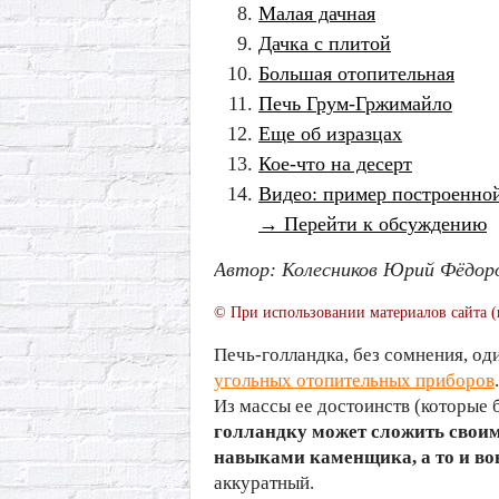
Малая дачная
Дачка с плитой
Большая отопительная
Печь Грум-Гржимайло
Еще об изразцах
Кое-что на десерт
Видео: пример построенно
→ Перейти к обсуждению
Автор: Колесников Юрий Фёдор
© При использовании материалов сайта (
Печь-голландка, без сомнения, од
угольных отопительных приборов
Из массы ее достоинств (которые 
голландку может сложить свои
навыками каменщика, а то и во
аккуратный.