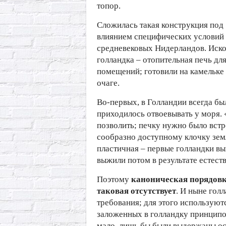
топор.
Сложилась такая конструкция под
влиянием специфических условий
средневековых Нидерландов. Иск
голландка – отопительная печь дл
помещений; готовили на камельке
очаге.
Во-первых, в Голландии всегда бы
приходилось отвоевывать у моря. 
позволить; печку нужно было встр
сообразно доступному клочку земл
пластичная – первые голландки вы
выжили потом в результате естест
Поэтому
каноническая порядовк
таковая отсутствует
. И ныне гол
требования; для этого использую
заложенных в голландку принципов
мало, лишь бы были выдержаны о