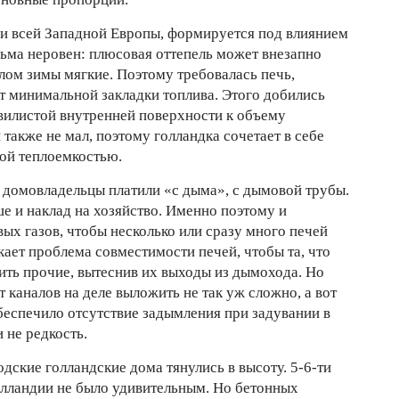
 и всей Западной Европы, формируется под влиянием
сьма неровен: плюсовая оттепель может внезапно
лом зимы мягкие. Поэтому требовалась печь,
т минимальной закладки топлива. Этого добились
илистой внутренней поверхности к объему
также не мал, поэтому голландка сочетает в себе
ой теплоемкостью.
 домовладельцы платили «с дыма», с дымовой трубы.
е и наклад на хозяйство. Именно поэтому и
х газов, чтобы несколько или сразу много печей
кает проблема совместимости печей, чтобы та, что
мить прочие, вытеснив их выходы из дымохода. Но
 каналов на деле выложить не так уж сложно, а вот
беспечило отсутствие задымления при задувании в
 не редкость.
одские голландские дома тянулись в высоту. 5-6-ти
олландии не было удивительным. Но бетонных