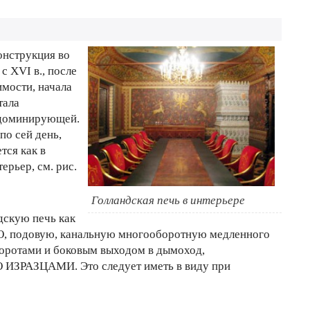
онструкция во
с XVI в., после
мости, начала
тала
 доминирующей.
по сей день,
тся как в
ерьер, см. рис.
Голландская печь в интерьере
дскую печь как
подовую, канальную многооборотную медленного
оротами и боковым выходом в дымоход,
АЗЦАМИ. Это следует иметь в виду при