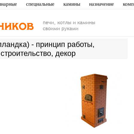
инарные
специальные
камины
назначение
комп
лландка) - принцип работы,
строительство, декор