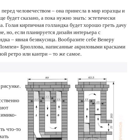
а перед человечеством – она принесла в мир изразцы и
ще будет сказано, а пока нужно знать: эстетически
а. Голая кирпичная голландка будет хорошо греть дачу
не, но, если планируется дизайн интерьера с
андка – явная безвкусица. Вообразите себе Венеру
 Помпеи» Брюллова, написанные акриловыми красками
ной ретро или кантри – то же самое.
 рисунке.
сственно
дают
химико-
ть что-то
мать