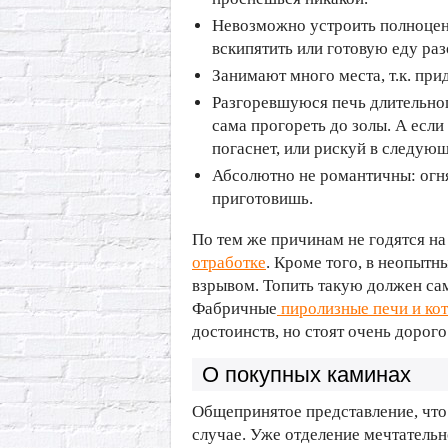
Невозможно устроить полноцен
вскипятить или готовую еду раз
Занимают много места, т.к. при
Разгоревшуюся печь длительного
сама прогореть до золы. А если
погаснет, или рискуй в следую
Абсолютно не романтичны: огня
приготовишь.
По тем же причинам не годятся н
отработке
. Кроме того, в неопытн
взрывом. Топить такую должен сам
Фабричные
пиролизные печи и ко
достоинств, но стоят очень дорого
О покупных каминах
Общепринятое представление, что 
случае. Уже отделение мечтатель