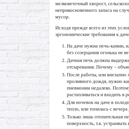
мелковеточный хворост, сельскохо
неприкосновенного запаса на случ
мусор.
Исходя прежде всего из этих усло
эргономические требования к дачн
На даче нужна печь-камин, и
без созерцания огонька не ве
Дачная печь должна выдержи
отсыревания. Почему – объя
После работы, или внезапн
проливного дождя, нужно как
пневмонии недалеко. Поэтом
растапливаться и входить в
Для ночевок на даче в холод
тепло, или топилась с вечера
Только лишь отопительная пе
поверхность, т.к. устраиват