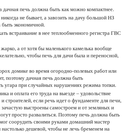
а дачная печь должна быть как можно компактнее.
 никогда не бывает, а завозить на дачу большой НЗ
а быть экономичной.
ать встраивание в нее теплообменного регистра ГВС
 жарко, а от хотя бы маленького камелька вообще
елательно, чтобы печь для дачи была и переносной,
орох домике во время огородно-полевых работ или
ит, поэтому дачная печь должна быть
ть угара при случайных нарушениях режима топки.
ика и оплата его труда на выезде – удовольствие
 и строителей, если речь идет о фундаменте для печи,
и зачастую выстроены самостроем и от земляных и
огут просто развалиться. Поэтому печь должна быть
е мог соорудить своими руками домашний мастер
 настолько дешевой, чтобы не лечь бременем на