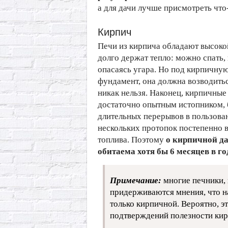
а для дачи лучше присмотреть что
Кирпич
Печи из кирпича обладают высоко
долго держат тепло: можно спать, 
опасаясь угара. Но под кирпичну
фундамент, она должна возводитьс
никак нельзя. Наконец, кирпичные
достаточно опытным истопником, б
длительных перерывов в пользова
нескольких протопок постепенно
топлива. Поэтому
о кирпичной да
обитаема хотя бы 6 месяцев в го
Примечание:
многие печники,
придерживаются мнения, что н
только кирпичной. Вероятно, э
подтверждений полезности кир