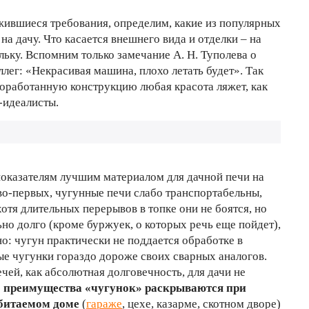
ожившиеся требования, определим, какие из популярных
на дачу. Что касается внешнего вида и отделки – на
льку. Вспомним только замечание А. Н. Туполева о
ллег: «Некрасивая машина, плохо летать будет». Так
роработанную конструкцию любая красота ляжет, как
-идеалисты.
оказателям лучшим материалом для дачной печи на
 во-первых, чугунные печи слабо транспортабельны,
отя длительных перерывов в топке они не боятся, но
но долго (кроме буржуек, о которых речь еще пойдет),
но: чугун практически не поддается обработке в
ые чугунки гораздо дороже своих сварных аналогов.
чей, как абсолютная долговечность, для дачи не
ю
преимущества «чугунок» раскрываются при
обитаемом доме
(
гараже
, цехе, казарме, скотном дворе)