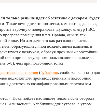
и только речь не идет об эстетике с декором, будет
ом
. Такие печи достаточно легки, компактны, дешевы,
троить варочную поверхность, духовку, контур ГВС,
 прогрева помещения и т.п. Правда, они не так
ой топке. Но для дачи это как раз плюс: окислы и
талла, образующиеся под воздействием пламени, в
действуют с воздухом, образуя прочный жаростойкий
кой печи при нерегулярном пользовании оказывается
тив 6-8), чем при постоянной топке.
и
длительного горения
(
бубафоня
, слобожанка и т.п.) для
более подходят для производственных и подсобных
ания достаточно квалифицированным персоналом.
тся». Пока пойдет настоящее тепло, после огорода
ься. Или заснешь, хлебнувши для сугрева, а утром