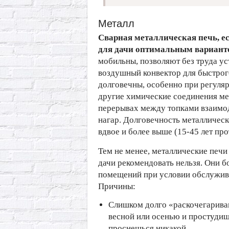
Металл
Сварная металлическая печь, есл
для дачи оптимальным вариант
мобильны, позволяют без труда ус
воздушный конвектор для быстрого
долговечны, особенно при регулярн
другие химические соединения ме
перерывах между топками взаимо
нагар. Долговечность металличес
вдвое и более выше (15-45 лет про
Тем не менее, металлические печ
дачи рекомендовать нельзя. Они 
помещений при условии обслужив
Причины:
Слишком долго «раскочегариваю
весной или осенью и простудиш
проснешься никакой.