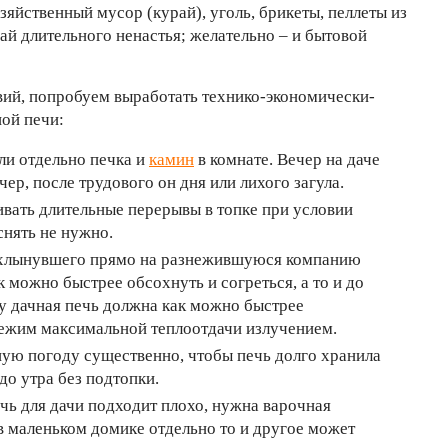
зяйственный мусор (курай), уголь, брикеты, пеллеты из
ай длительного ненастья; желательно – и бытовой
вий, попробуем выработать технико-экономически-
ой печи:
ли отдельно печка и
камин
в комнате. Вечер на даче
чер, после трудового он дня или лихого загула.
вать длительные перерывы в топке при условии
снять не нужно.
о хлынувшего прямо на разнежившуюся компанию
 можно быстрее обсохнуть и согреться, а то и до
у дачная печь должна как можно быстрее
 режим максимальной теплоотдачи излучением.
ную погоду существенно, чтобы печь долго хранила
 до утра без подтопки.
чь для дачи подходит плохо, нужна варочная
ь в маленьком домике отдельно то и другое может