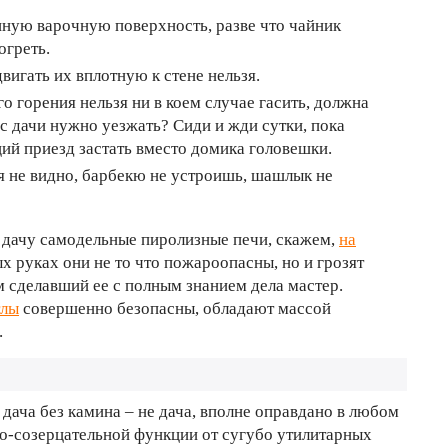
ную варочную поверхность, разве что чайник
огреть.
двигать их вплотную к стене нельзя.
 горения нельзя ни в коем случае гасить, должна
 с дачи нужно уезжать? Сиди и жди сутки, пока
щий приезд застать вместо домика головешки.
 не видно, барбекю не устроишь, шашлык не
а дачу самодельные пиролизные печи, скажем,
на
ых руках они не то что пожароопасны, но и грозят
 сделавший ее с полным знанием дела мастер.
тлы
совершенно безопасны, обладают массой
.
дача без камина – не дача, вполне оправдано в любом
но-созерцательной функции от сугубо утилитарных