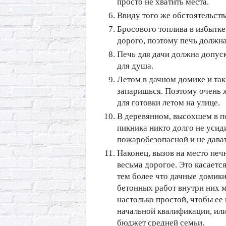
просто не хватить места.
Ввиду того же обстоятельств
Бросового топлива в избытке
дорого, поэтому печь должн
Печь для дачи должна допуск
для душа.
Летом в дачном домике и так
запаришься. Поэтому очень ж
для готовки летом на улице.
В деревянном, высохшем в п
пикника никто долго не усид
пожаробезопасной и не дава
Наконец, вызов на место печн
весьма дорогое. Это касается
тем более что дачные домик
бетонных работ внутри них м
настолько простой, чтобы е
начальной квалификации, или
бюджет средней семьи.