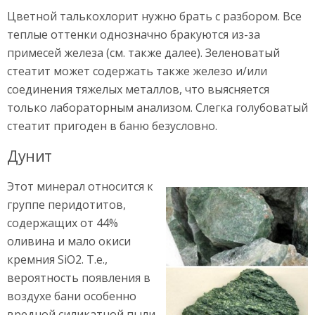
Цветной талькохлорит нужно брать с разбором. Все
теплые оттенки однозначно бракуются из-за
примесей железа (см. также далее). Зеленоватый
стеатит может содержать также железо и/или
соединения тяжелых металлов, что выясняется
только лабораторным анализом. Слегка голубоватый
стеатит пригоден в баню безусловно.
Дунит
Этот минерал относится к
группе перидотитов,
содержащих от 44%
оливина и мало окиси
кремния SiO2. Т.е.,
вероятность появления в
воздухе бани особенно
вредной силикатной пыли