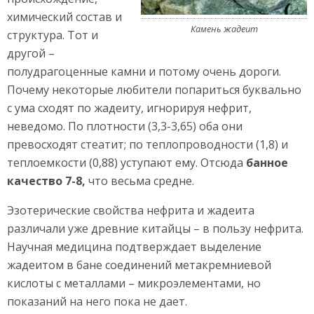
химический состав и
Камень жадеит
структура. Тот и
другой –
полудрагоценные камни и потому очень дороги.
Почему некоторые любители попариться буквально
с ума сходят по жадеиту, игнорируя нефрит,
неведомо. По плотности (3,3-3,65) оба они
превосходят стеатит; по теплопроводности (1,8) и
теплоемкости (0,88) уступают ему. Отсюда
банное
качество 7-8,
что весьма средне.
Эзотерические свойства нефрита и жадеита
различали уже древние китайцы – в пользу нефрита.
Научная медицина подтверждает выделение
жадеитом в бане соединений метакремниевой
кислоты с металлами – микроэлементами, но
показаний на него пока не дает.