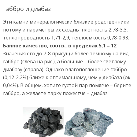
Габбро и диабаз
Эти камни минералогически близкие родственники,
потому и параметры их сходны: плотность 2,78-3,3,
теплопроводность 1,71-2,9, теплоемкость 0,78-0,93.
Банное качество, соотв., в пределах 5,1 – 12
.
Значения его до 7-8 присущи более темному на вид
габбро (слева на рис.), а большие – более светлому
диабазу (справа). Однако влагопоглощение габбро
(0,12-2,2%) ближе к оптимальному, чем у диабаза (ок.
0,04%). В общем, хотите густой пар помягче – берите
габбро, а желаете парку пожестче – диабаз.